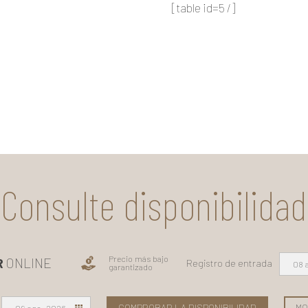
[table id=5 /]
Consulte disponibilidad
Precio más bajo
R
ONLINE
Registro de entrada
08 
garantizado
COMPROBAR LA DISPONIBILIDAD
MO