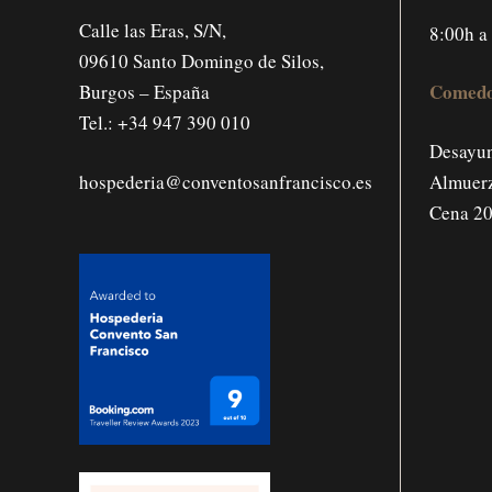
Calle las Eras, S/N,
8:00h a
09610 Santo Domingo de Silos,
Comedo
Burgos – España
Tel.:
+34 947 390 010
Desayun
hospederia@conventosanfrancisco.es
Almuerz
Cena 20