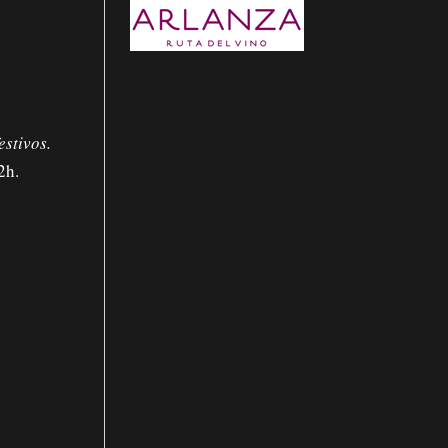
estivos.
2h.