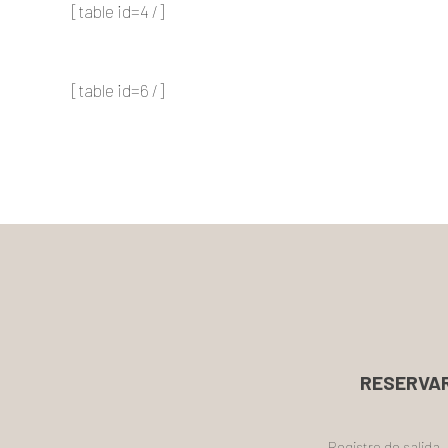
[table id=4 /]
[table id=6 /]
RESERVA
Registro de salida