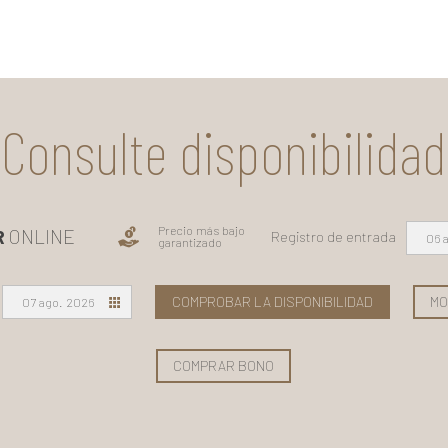
ittis, sem quis lacinia
sagittis, sem quis lac
faucibus, orci ipsum
faucibus, orci ipsu
gravida tortor.
gravida tortor.
Consulte disponibilidad
Precio más bajo
R
ONLINE
Registro de entrada
06 
garantizado
COMPROBAR LA DISPONIBILIDAD
MO
07 ago. 2026
COMPRAR BONO