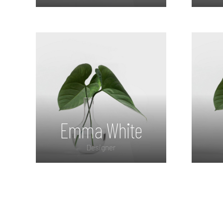
Lorem ipsum dolor sit
L
amet, consectetur
adipiscing elit. Morbi
a
sagittis, sem quis lacinia
sag
faucibus, orci ipsum
gravida tortor.
Emma White
Designer
Lorem ipsum dolor sit
L
amet, consectetur
adipiscing elit. Morbi
a