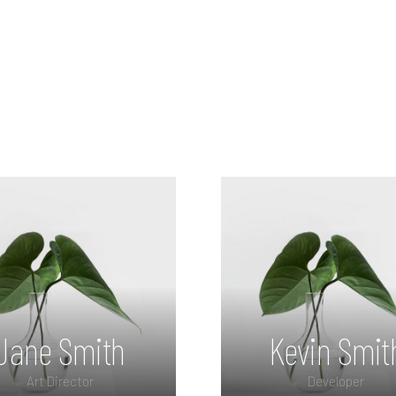
Jane Smith
Kevin Smit
Art Director
Developer