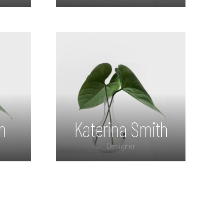
it
Lorem ipsum dolor sit
amet, consectetur
bi
adipiscing elit. Morbi
inia
sagittis, sem quis lacinia
m
faucibus, orci ipsum
gravida tortor.
n
Katerina Smith
Designer
it
Lorem ipsum dolor sit
amet, consectetur
bi
adipiscing elit. Morbi