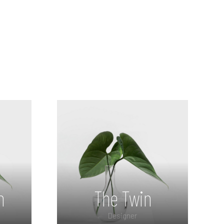
h
The Twin
Designer