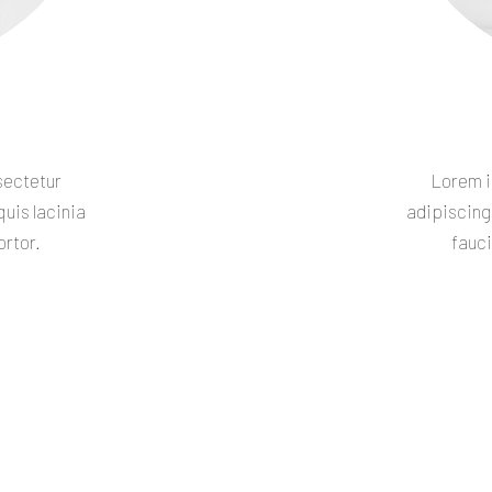
sectetur
Lorem i
quis lacinia
adipiscing 
ortor.
fauci