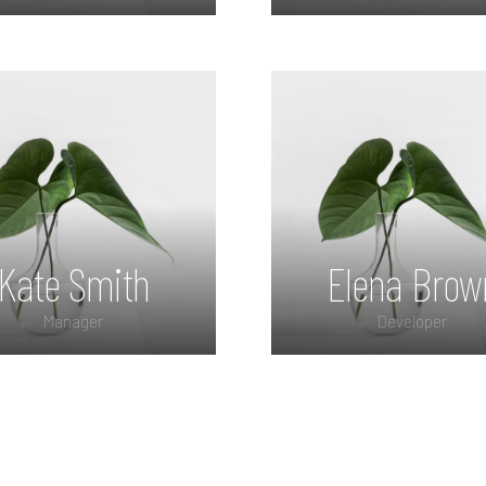
orem ipsum dolor sit
Lorem ipsum dolor s
amet, consectetur
amet, consectetur
dipiscing elit. Morbi
adipiscing elit. Mor
ittis, sem quis lacinia
sagittis, sem quis lac
faucibus, orci ipsum
faucibus, orci ipsu
gravida tortor.
gravida tortor.
Kate Smith
Elena Brow
Manager
Developer
orem ipsum dolor sit
Lorem ipsum dolor s
amet, consectetur
amet, consectetur
dipiscing elit. Morbi
adipiscing elit. Mor