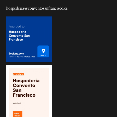
hospederia@conventosanfrancisco.es