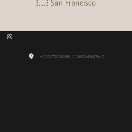
41.96595765599668, -3.4266624810970443