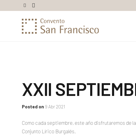
XXII SEPTIEM
Posted on
9 Abr 2021
Como cada septiembre, este año disfrutaremos de las 
Conjunto Lírico Burgalés.