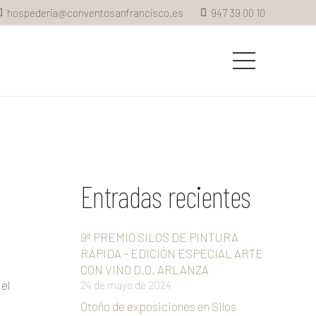
hospederia@conventosanfrancisco.es
947 39 00 10
Entradas recientes
9ª PREMIO SILOS DE PINTURA
RÁPIDA – EDICIÓN ESPECIAL ARTE
CON VINO D.O. ARLANZA
el
24 de mayo de 2024
Otoño de exposiciones en Silos