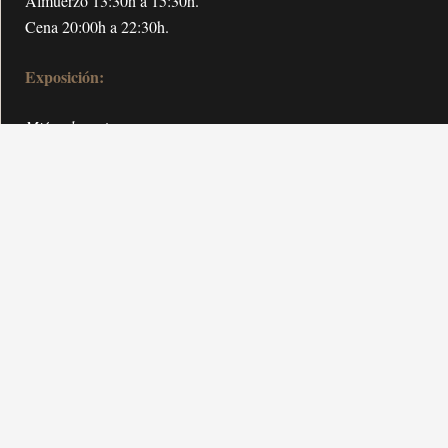
Almuerzo 13:30h a 15:30h.
Cena 20:00h a 22:30h.
Exposición:
Miércoles a jueves
De 10 a 14h y 16 a 18h.
Viernes y fines de semana
De 10 a 18h.
Cerrado lunes y martes no festivos.
Tiempo estimado de visita: 2h.