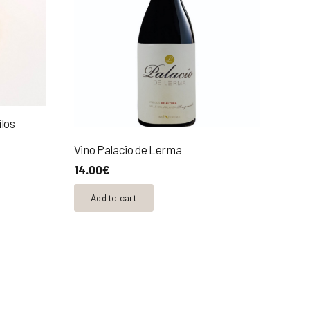
óticas.
va, con una buena acidez y un agradable extracto en
y largura al trago.
ilos
Vino Palacio de Lerma
14.00
€
Add to cart