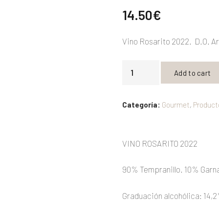
14.50
€
Vino Rosarito 2022. D.O. Ar
Vino
Add to cart
Rosarito
2022
Categoría:
Gourmet
,
Product
quantity
VINO ROSARITO 2022
90% Tempranillo. 10% Garn
Graduación alcohólica: 14,