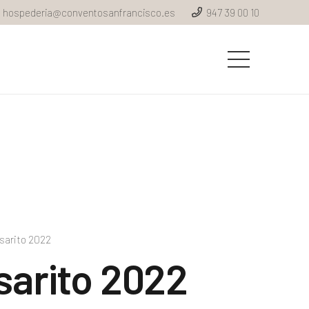
hospederia@conventosanfrancisco.es
947 39 00 10
sarito 2022
sarito 2022