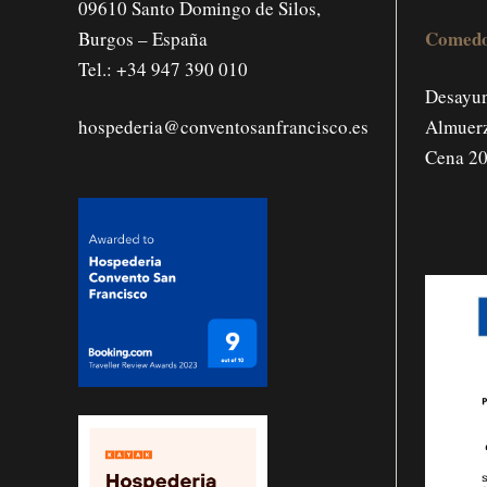
09610 Santo Domingo de Silos,
Comedo
Burgos – España
Tel.:
+34 947 390 010
Desayun
hospederia@conventosanfrancisco.es
Almuerz
Cena 20