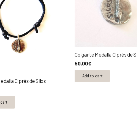
aparecen notas de fruta ex
BOCA:
de entrada seca y vi
boca que le da persistencia 
Colgante Medalla Ciprés de S
50.00
€
Add to cart
edalla Ciprés de Silos
 cart