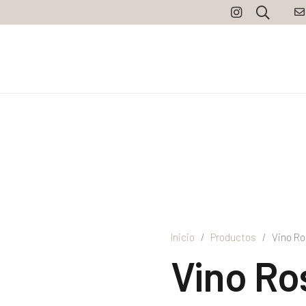
Inicio
/
Productos
/
Vino Ro
Vino Ro