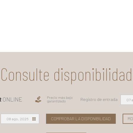
Consulte disponibilidad
Precio más bajo
R
ONLINE
Registro de entrada
07 
garantizado
COMPROBAR LA DISPONIBILIDAD
MO
08 ago. 2026