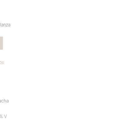
lanza
os
acha
2% V