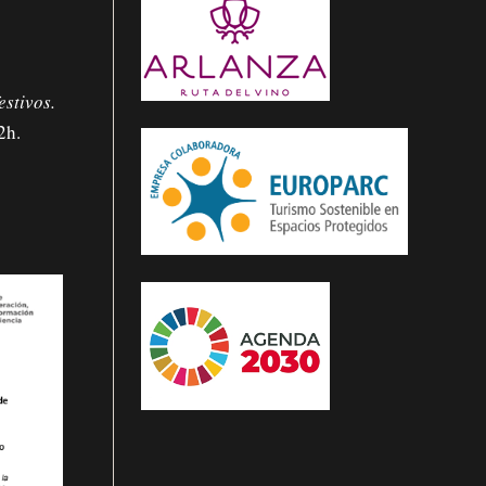
estivos.
2h.