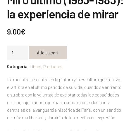
la experiencia de mirar
9.00
€
Miró
Add to cart
último
(1963-
Categoría:
Libros
,
Productos
1983):
la
La muestra se centra en la pintura y la escultura que realizó
experiencia
el artista en el último periodo de su vida, cuando se enfrentó
de
a su obra con la voluntad de explotar todas las capacidades
mirar
del lenguaje plástico que había construido en los años
quantity
centrales de la vanguardia histórica de París, con un sentido
de máxima libertad y dominio de los medios de expresión.