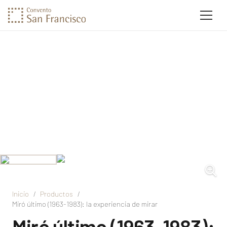
Inicio
/
Productos
/
Miró último (1963-1983): la experiencia de mirar
Miró último (1963-1983):