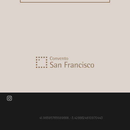
41.96595765599668, -3.4266624810970443