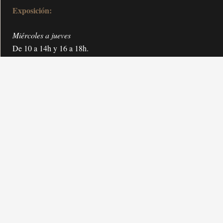
Exposición:
Miércoles a jueves
De 10 a 14h y 16 a 18h.
Viernes y fines de semana
De 10 a 18h.
Cerrado lunes y martes no festivos.
Tiempo estimado de visita: 2h.